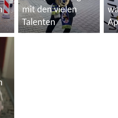
n
mit den vielen
wa
Talenten
Ap
m