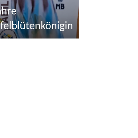
hre
felblütenkönigin