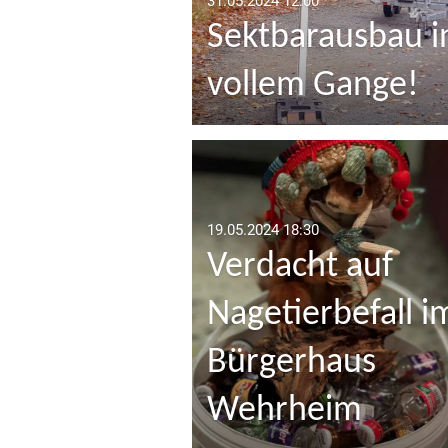
31.05.2024
12:00
Sektbarausbau i
vollem Gange!
19.05.2024
18:30
Verdacht auf
Nagetierbefall i
Bürgerhaus
Wehrheim