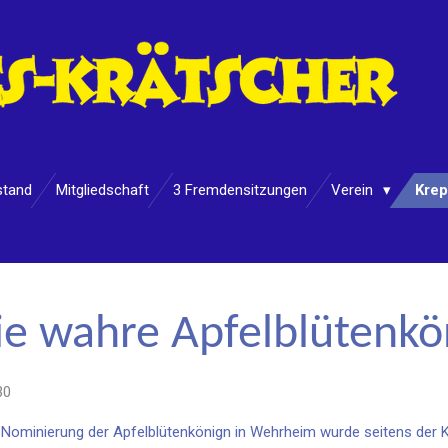
stand
Mitgliedschaft
3 Fremdensitzungen
Verein
Krep
 die wahre Apfelblütenkö
30
e Nominierung der Apfelblütenkönign in Wehrheim wurde seitens der 